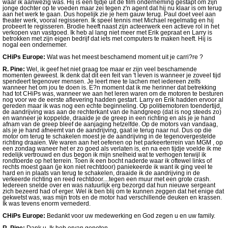
waar ik aanwezig was. Hij is een tijdje uit de film onderneming gestapt om zijn
jonge dochter op te voeden maar zei tegen z'n agent dat hij nu klaar is om terug
aan het werk te gaan. Dus hopelijk zie je hem gauw terug. Paul doet veel aan
theater werk, vooral regisseren. Ik speel tennis met Michael regelmatig en hij
probeert te regisseren. Brodie heeft naast zijn acteerwerk een actieve rol in het
verkopen van vastgoed. Ik heb al lang niet meer met Erik gepraat en Larry is
betrokken met zijn eigen bedrijf dat iets met computers te maken heeft. Hij is
nogal een ondernemer.
CHiPs Europe:
Wat was het meest beschamend moment uit je carri?re ?
R. Pine:
Wel, ik geef het niet graag toe maar er zijn veel beschamende
momenten geweest. Ik denk dat dit een feit van 't leven is wanneer je zoveel tijd
spendeert tegenover mensen. Je leert mee te lachen met iedereen zelfs
wanneer het om jou te doen is. E?n moment dat ik me herinner dat betrekking
had tot CHiPs was, wanneer we aan het leren waren om de motoren te besturen
nog voor we de eerste aflevering hadden gestart. Larry en Erik hadden ervoor al
gereden maar ik was nog een echte beginneling. Op politiemotoren toendertijd,
de aandrijving was aan de rechterkant van de handgreep (dat is nog steeds zo)
en wanneer je koppelde, draaide je de greep in een richting en als je je hand
afnam van de greep bleef de aanjaging hetzelfde. Op de motors van vandaag,
als je je hand afneemt van de aandrijving, gaat ie terug naar nul. Dus op die
motor om terug te schakelen moest je de aandrijving in de tegenovergestelde
richting draaien. We waren aan het oefenen op het parkeerterrein van MGM , op
een zondag waneer het er zo goed als verlaten is, en na een tijdje voelde ik me
redelijk vertrouwd en dus begon ik mijn snelheid wat te verhogen terwijl ik
rondtoerde op het terrein. Toen ik een bocht naderde waar ik oftewel links of
rechts moest gaan (je kon niet rechtdoor) paniekeerde ik want ik ging veel te
hard en in plaats van terug te schakelen, draaide ik de aandrijving in de
verkeerde richting en reed rechtdoor....tegen een muur met een grote crash.
Iedereen snelde over en was natuurlijk erg bezorgd dat hun nieuwe sergeant
zich bezeerd had of erger. Wel ik ben blij om te kunnen zeggen dat het enige dat
gekwetst was, was mijn trots en de motor had verschillende deuken en krassen.
Ik was tevens enorm vernederd.
CHiPs Europe:
Bedankt voor uw medewerking en God zegen u en uw family.
R. Pine:
Dank u. Ik heb ervan genoten.