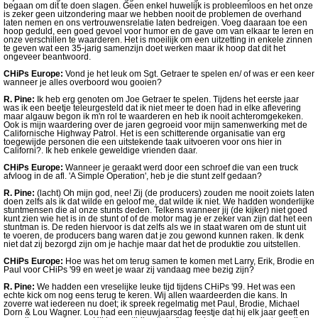
begaan om dit te doen slagen. Geen enkel huwelijk is probleemloos en het onze
is zeker geen uitzondering maar we hebben nooit de problemen de overhand
laten nemen en ons vertrouwensrelatie laten bedreigen. Voeg daaraan toe een
hoop geduld, een goed gevoel voor humor en de gave om van elkaar te leren en
onze verschillen te waarderen. Het is moeilijk om een uitzetting in enkele zinnen
te geven wat een 35-jarig samenzijn doet werken maar ik hoop dat dit het
ongeveer beantwoord.
CHiPs Europe:
Vond je het leuk om Sgt. Getraer te spelen en/ of was er een keer
wanneer je alles overboord wou gooien?
R. Pine:
Ik heb erg genoten om Joe Getraer te spelen. Tijdens het eerste jaar
was ik een beetje teleurgesteld dat ik niet meer te doen had in elke aflevering
maar algauw begon ik m'n rol te waarderen en heb ik nooit achteromgekeken.
Ook is mijn waardering over de jaren gegroeid voor mijn samenwerking met de
Californische Highway Patrol. Het is een schitterende organisatie van erg
toegewijde personen die een uitstekende taak uitvoeren voor ons hier in
Californi?. Ik heb enkele geweldige vrienden daar.
CHiPs Europe:
Wanneer je geraakt werd door een schroef die van een truck
afvloog in de afl. 'A Simple Operation', heb je die stunt zelf gedaan?
R. Pine:
(lacht) Oh mijn god, nee! Zij (de producers) zouden me nooit zoiets laten
doen zelfs als ik dat wilde en geloof me, dat wilde ik niet. We hadden wonderlijke
stuntmensen die al onze stunts deden. Telkens wanneer jij (de kijker) niet goed
kunt zien wie het is in de stunt of of de motor mag je er zeker van zijn dat het een
stuntman is. De reden hiervoor is dat zelfs als we in staat waren om de stunt uit
te voeren, de producers bang waren dat je zou gewond kunnen raken. Ik denk
niet dat zij bezorgd zijn om je hachje maar dat het de produktie zou uitstellen.
CHiPs Europe:
Hoe was het om terug samen te komen met Larry, Erik, Brodie en
Paul voor CHiPs '99 en weet je waar zij vandaag mee bezig zijn?
R. Pine:
We hadden een vreselijke leuke tijd tijdens CHiPs '99. Het was een
echte kick om nog eens terug te keren. Wij allen waardeerden die kans. In
zoverre wat iedereen nu doet; ik spreek regelmatig met Paul, Brodie, Michael
Dorn & Lou Wagner. Lou had een nieuwjaarsdag feestje dat hij elk jaar geeft en